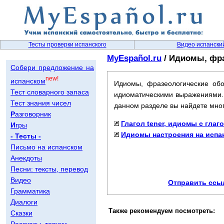
Тесты проверки испанского
Видео испански
MyEspañol.ru
/ Идиомы, фра
Собери предложение на
new!
испанском
Идиомы, фразеологические обо
Тест словарного запаса
идиоматическими выражениями. 
Тест знания чисел
данном разделе вы найдете мног
Р
азговорник
Глагол tener, идиомы с глаго
И
гры
Идиомы настроения на испа
- Тесты -
Письмо на испанском
Анекдоты
Песни: тексты, перевод
Видео
Отправить ссыл
Грамматика
Диалоги
Также рекомендуем посмотреть:
Сказки
Рассказы, топики