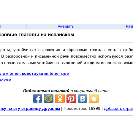
й
Анекдоты
Раз
зовые глаголы на испанском
роты, устойчивые выражения и фразовые глаголы есть в любо
В разгоровной и письменной речи повсеместно используюся раз
о позновательных устойчивых выражений и идиом испанского язык
лом tener, конструкция tener que
нском
Поделиться ссылкой
в социальной сети:
ку на эту страницу друзьям
| Просмотров 16999 |
Добавить стра