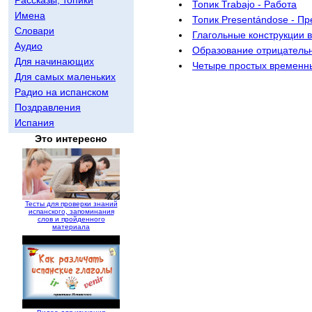
Топик Trabajo - Работа
Имена
Топик Presentándose - Пр
Словари
Глагольные конструкции 
Аудио
Образование отрицатель
Для начинающих
Четыре простых временн
Для самых маленьких
Радио на испанском
Поздравления
Испания
Это интересно
Тесты для проверки знаний
испанского, запоминания
слов и пройденного
материала