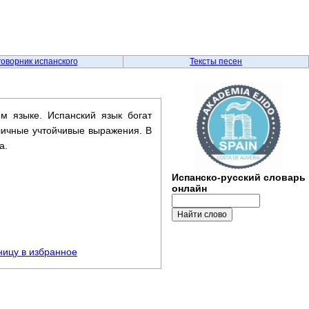
говорник испанского
Тексты песен
м языке. Испанский язык богат
личные учтойчивые выражения. В
а.
Испанско-русский словарь
онлайн
ницу в избранное