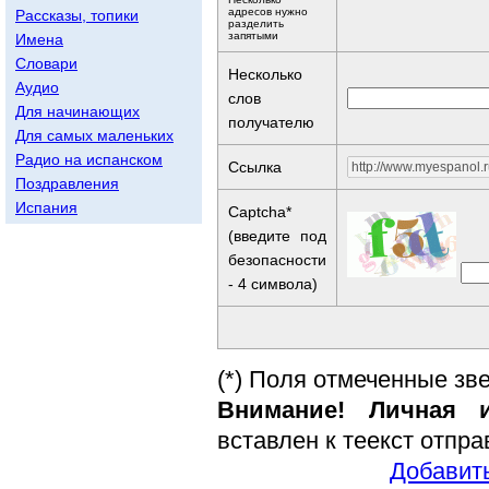
адресов нужно
Рассказы, топики
разделить
запятыми
Имена
Словари
Несколько
Аудио
слов
Для начинающих
получателю
Для самых маленьких
Радио на испанском
Ссылка
Поздравления
Испания
Captcha*
(введите под
безопасности
- 4 символа)
(*) Поля отмеченные зв
Внимание! Личная и
вставлен к теекст отпр
Добавить