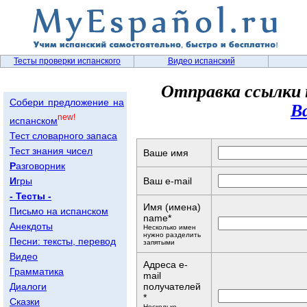
Тесты проверки испанского
Видео испанский
Отправка ссылки 
Собери предложение на
В
new!
испанском
Тест словарного запаса
Тест знания чисел
Ваше имя
Р
азговорник
И
гры
Ваш e-mail
- Тесты -
Имя (имена)
Письмо на испанском
name*
Анекдоты
Несколько имен
нужно разделить
Песни: тексты, перевод
запятыми
Видео
Адреса e-
Грамматика
mail
Диалоги
получателей
*
Сказки
Несколько