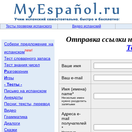
Тесты проверки испанского
Видео испанский
Отправка ссылки н
Собери предложение на
Т
new!
испанском
Тест словарного запаса
Тест знания чисел
Ваше имя
Р
азговорник
И
гры
Ваш e-mail
- Тесты -
Имя (имена)
Письмо на испанском
name*
Анекдоты
Несколько имен
нужно разделить
Песни: тексты, перевод
запятыми
Видео
Адреса e-
Грамматика
mail
Диалоги
получателей
*
Сказки
Несколько