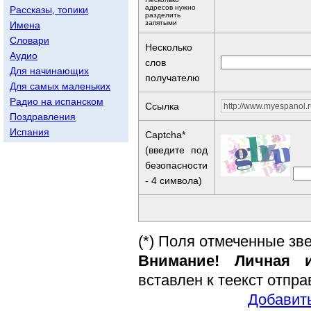
адресов нужно
Рассказы, топики
разделить
запятыми
Имена
Словари
Несколько
Аудио
слов
Для начинающих
получателю
Для самых маленьких
Радио на испанском
Ссылка
Поздравления
Испания
Captcha*
(введите под
безопасности
- 4 символа)
(*) Поля отмеченные зв
Внимание! Личная и
вставлен к теекст отпр
Добавить