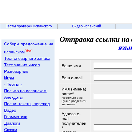
Тесты проверки испанского
Видео испанский
Отправка ссылки на 
Собери предложение на
язы
new!
испанском
Тест словарного запаса
Тест знания чисел
Ваше имя
Р
азговорник
И
гры
Ваш e-mail
- Тесты -
Имя (имена)
Письмо на испанском
name*
Анекдоты
Несколько имен
нужно разделить
Песни: тексты, перевод
запятыми
Видео
Адреса e-
Грамматика
mail
Диалоги
получателей
*
Сказки
Несколько