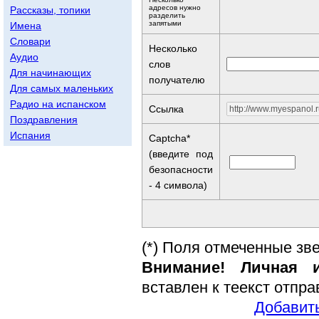
адресов нужно
Рассказы, топики
разделить
запятыми
Имена
Словари
Несколько
Аудио
слов
Для начинающих
получателю
Для самых маленьких
Радио на испанском
Ссылка
Поздравления
Испания
Captcha*
(введите под
безопасности
- 4 символа)
(*) Поля отмеченные зв
Внимание! Личная и
вставлен к теекст отпр
Добавить