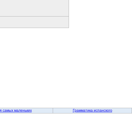
я самых маленьких
Грамматика испанского