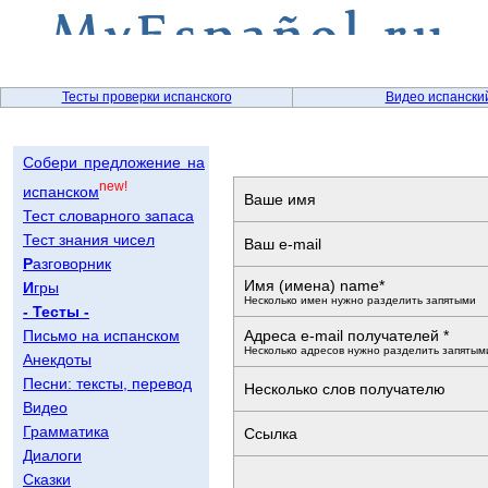
Тесты проверки испанского
Видео испански
Собери предложение на
new!
испанском
Ваше имя
Тест словарного запаса
Тест знания чисел
Ваш e-mail
Р
азговорник
Имя (имена) name*
И
гры
Несколько имен нужно разделить запятыми
- Тесты -
Письмо на испанском
Адреса e-mail получателей *
Несколько адресов нужно разделить запятым
Анекдоты
Песни: тексты, перевод
Несколько слов получателю
Видео
Грамматика
Ссылка
Диалоги
Сказки