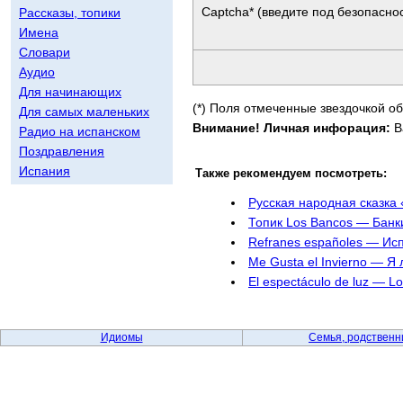
Captcha* (введите под безопаснос
Рассказы, топики
Имена
Словари
Аудио
Для начинающих
(*) Поля отмеченные звездочкой о
Для самых маленьких
Внимание! Личная инфорация:
В
Радио на испанском
Поздравления
Испания
Также рекомендуем посмотреть:
Русская народная сказка
Топик Los Bancos — Банк
Refranes españoles — Ис
Me Gusta el Invierno — 
El espectáculo de luz — 
Идиомы
Семья, родственн