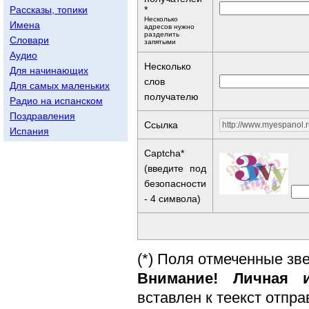
Рассказы, топики
*
Несколько
Имена
адресов нужно
разделить
Словари
запятыми
Аудио
Несколько
Для начинающих
слов
Для самых маленьких
получателю
Радио на испанском
Поздравления
Ссылка
Испания
Captcha*
(введите под
безопасности
- 4 символа)
(*) Поля отмеченные зв
Внимание! Личная и
вставлен к теекст отпр