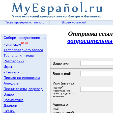
Тесты проверки испанского
Видео испанский
Отправка ссыл
Собери предложение на
вопросительны
new!
испанском
Тест словарного запаса
Тест знания чисел
Р
азговорник
Ваше имя
И
гры
- Тесты -
Ваш e-mail
Письмо на испанском
Анекдоты
Имя (имена)
name*
Песни: тексты, перевод
Несколько имен
нужно разделить
Видео
запятыми
Грамматика
Адреса e-
Диалоги
mail
Сказки
получателей