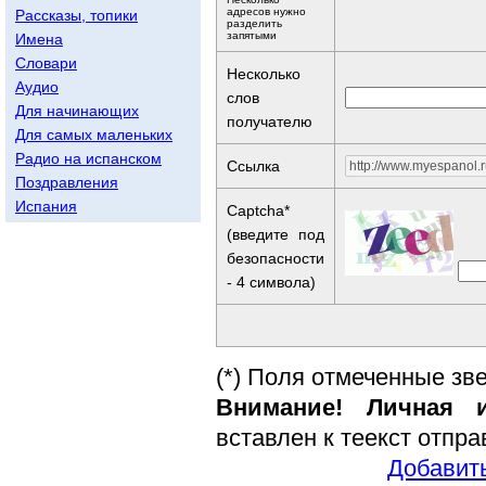
адресов нужно
Рассказы, топики
разделить
запятыми
Имена
Словари
Несколько
Аудио
слов
Для начинающих
получателю
Для самых маленьких
Радио на испанском
Ссылка
Поздравления
Испания
Captcha*
(введите под
безопасности
- 4 символа)
(*) Поля отмеченные зв
Внимание! Личная и
вставлен к теекст отпр
Добавить