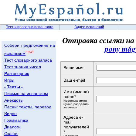
Тесты проверки испанского
Видео испанский
Отправка ссылки на
Собери предложение на
pony mág
new!
испанском
Тест словарного запаса
Тест знания чисел
Ваше имя
Р
азговорник
И
гры
Ваш e-mail
- Тесты -
Имя (имена)
Письмо на испанском
name*
Анекдоты
Несколько имен
нужно разделить
Песни: тексты, перевод
запятыми
Видео
Адреса e-
Грамматика
mail
Диалоги
получателей
*
Сказки
Несколько