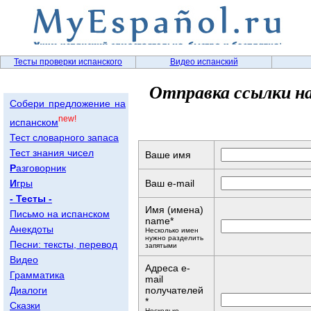
Тесты проверки испанского
Видео испанский
Отправка ссылки н
Собери предложение на
new!
испанском
Тест словарного запаса
Тест знания чисел
Ваше имя
Р
азговорник
И
гры
Ваш e-mail
- Тесты -
Имя (имена)
Письмо на испанском
name*
Анекдоты
Несколько имен
нужно разделить
Песни: тексты, перевод
запятыми
Видео
Адреса e-
Грамматика
mail
Диалоги
получателей
*
Сказки
Несколько