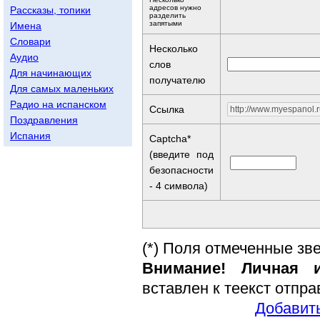
адресов нужно
Рассказы, топики
разделить
запятыми
Имена
Словари
Несколько
Аудио
слов
Для начинающих
получателю
Для самых маленьких
Радио на испанском
Ссылка
Поздравления
Испания
Captcha*
(введите под
безопасности
- 4 символа)
(*) Поля отмеченные зв
Внимание! Личная и
вставлен к теекст отпр
Добавить