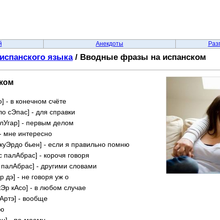
й
Анекдоты
Раз
 испанского языка
/ Вводные фразы на испанском
ком
о] - в конечном счёте
ло сЭпас] - для справки
 лУгар] - первым делом
 - мне интересно
 рэкуЭрдо бьен] - если я правильно помню
с палАбрас] - корочя говоря
с палАбрас] - другими словами
р дэ] - не говоря уж о
ькЭр кАсо] - в любом случае
пАртэ] - вообще
аю
ен] - по-моему