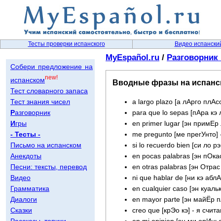
Тесты проверки испанского
Видео испански
MyEspañol.ru
/
Разговорник
Собери предложение на
new!
испанском
Вводные фразы на испанс
Тест словарного запаса
Тест знания чисел
a largo plazo [а лАрго плАс
Р
азговорник
para que lo sepas [пАра кэ 
И
гры
en primer lugar [эн примЕр
- Тесты -
me pregunto [ме прегУнто]
Письмо на испанском
si lo recuerdo bien [си ло
Анекдоты
en pocas palabras [эн пОка
Песни: тексты, перевод
en otras palabras [эн Отра
Видео
ni que hablar de [ни кэ аблА
Грамматика
en cualquier caso [эн куал
Диалоги
en mayor parte [эн майЁр 
Сказки
creo que [крЭо кэ] - я счит
Рассказы, топики
en mi opinion [эн ми опИнь