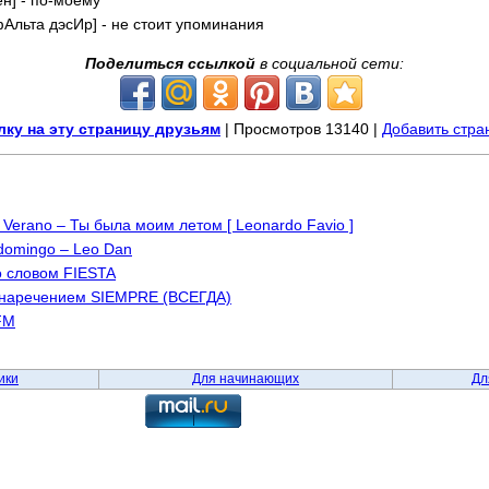
э фАльта дэсИр] - не стоит упоминания
Поделиться ссылкой
в социальной сети:
ку на эту страницу друзьям
| Просмотров 13140 |
Добавить стра
n Verano – Ты была моим летом [ Leonardo Favio ]
 domingo – Leo Dan
о словом FIESTA
 наречением SIEMPRE (ВСЕГДА)
FM
ики
Для начинающих
Дл