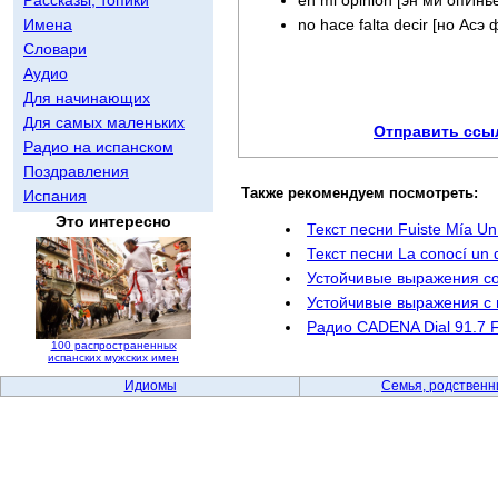
Имена
no hace falta decir [но Ас
Словари
Аудио
Для начинающих
Для самых маленьких
Отправить ссыл
Радио на испанском
Поздравления
Также рекомендуем посмотреть:
Испания
Это интересно
Текст песни Fuiste Mía U
Текст песни La conocí un
Устойчивые выражения с
Устойчивые выражения с
Радио CADENA Dial 91.7 
100 распространенных
испанских мужских имен
Идиомы
Семья, родственн